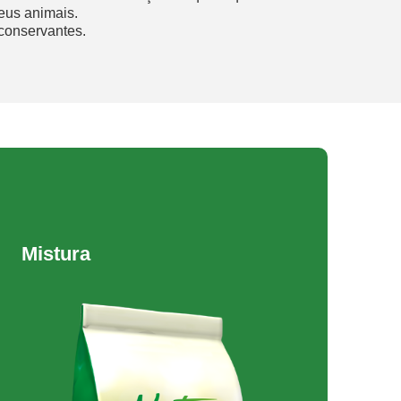
eus animais.
conservantes.
Mistura