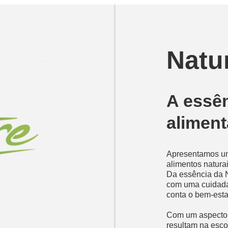
Natu
A essên
aliment
Apresentamos uma
alimentos natura
Da essência da N
com uma cuidada 
conta o bem-esta
Com um aspecto c
resultam na esco