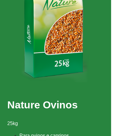
Nature Ovinos
25kg
Para ovinos e caprinos